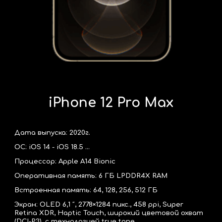
iPhone 12 Pro Max
Дата выпуска: 2020г.
ОС: iOS 14 - iOS 18.5 ...
Процессор: Apple A14 Bionic
Оперативная память: 6 ГБ LPDDR4X RAM
Встроенная память: 64, 128, 256, 512 ГБ
Экран: OLED 6,1 ″, 2
778
×1
284
пикс., 4
58
ppi, Super
Retina XDR, Haptic Touch, широкий цветовой охват
(DCI-P3), c технологией true tone