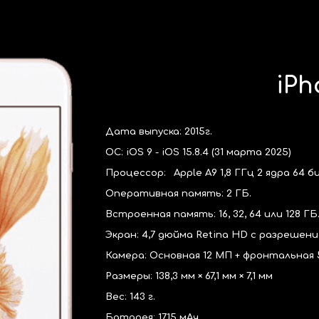
ip to main content
Skip to navigat
iPh
Дата выпуска: 201
5
г.
ОС:
iOS 9 - iOS 15.8.4 (31 марта 2025)
Процессор:
Apple A9 1,8 ГГц 2 ядра 64 б
Оперативная память:
2
ГБ.
Встроенная память: 16, 32, 64 или 128 ГБ
Экран:
4,7 дюйма Retina HD с разрешение
Камера: Основная
12
МП + фронтальная
Размеры:
138,3 мм × 67,1 мм × 7,1 мм
Вес: 1
43
г.
Батарея:
1715
мАч.