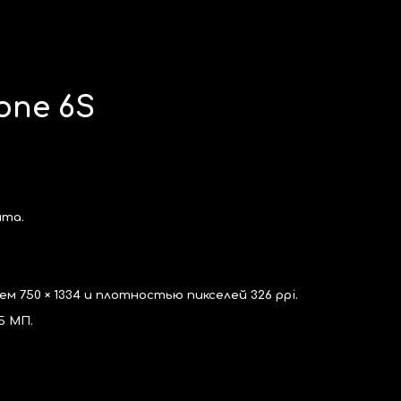
ion
one 6
S
ита.
.
м 750 × 1334 и плотностью пикселей 326 ppi.
5
МП.