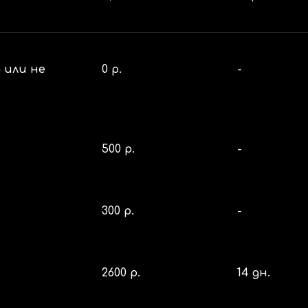
 или не
0 р.
-
500 р.
-
300 р.
-
2
6
00 р.
14 дн.