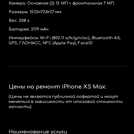
Камера: Основная (2) 12 МП + фронтальная 7 МП.
Размеры:
157,5×77,4×7,7 мм
Вес:
208
г.
Батарея:
3179
мАч
Интерфейсы: Wi-Fi (802.11 a/b/g/n/ac), Bluetooth 4.0,
GPS, ГЛОНАСС; NFC (Apple Pay), FaceID
Цены на ремонт iPhone XS M
ax
:
(Цены не являются публичной оофертой и могут
меняться в зависимости от итоговой стоимости
запчасти)
Наименование услуги